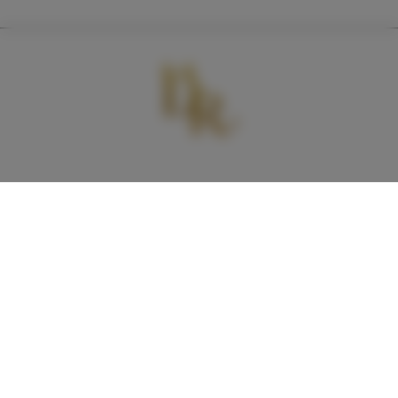
+48 794366019
darkromance.office@gmail.com
Kędzierzynska,
41-700 Ruda Śląska, Polska
WYZNACZ TRASĘ