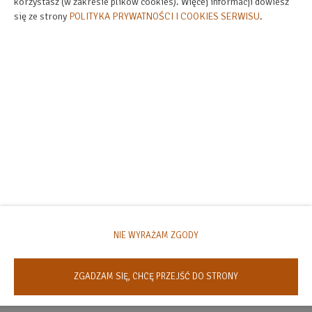
korzystasz (w zakresie plików cookies). Więcej informacji dowiesz
się ze strony
POLITYKA PRYWATNOŚCI I COOKIES SERWISU
.
Promocje
NIE WYRAŻAM ZGODY
Obecnie nie ma żadnych aktywnych promocji.
ZGADZAM SIĘ, CHCĘ PRZEJŚĆ DO STRONY