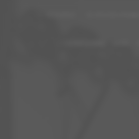
+48 794366019
darkromance.office@g
STRONA GŁÓWNA
OFERTA