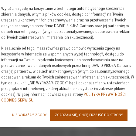
Wyrażam zgodę na korzystanie z technologii automatycznego śledzenia i
zbierania danych, w tym z plików cookies, dostęp do informacji na Twoim
urządzeniu końcowym i ich przechowywanie oraz na przetwarzanie Twoich
danych osobowych przez firmę DAWID PIKUŁA Cartrans oraz jej partnerów, w
celach marketingowych (w tym do zautomatyzowanego dopasowania reklam
do Twoich zainteresowań i mierzenia ich skuteczności).
Niezależnie od tego, masz również prawo odmówić wyrażenia zgody na
korzystanie w Internecie ze wspomnianych wyżej technologii, dostępu do
informacji na Twoim urządzeniu końcowym i ich przechowywania oraz na
przetwarzanie Twoich danych osobowych przez firmę DAWID PIKUŁA Cartrans
oraz jej partnerów, w celach marketingowych (w tym do zautomatyzowanego
dopasowania reklam do Twoich zainteresowań i mierzenia ich skuteczności). W
tym celu kliknij: „NIE WYRAŻAM ZGODY” bądź dokonaj zmian w ustawieniach
przeglądarki internetowej, z której aktualnie korzystasz (w zakresie plików
cookies). Więcej informacji dowiesz się ze strony
POLITYKA PRYWATNOŚCI I
COOKIES SERWISU
.
NIE WYRAŻAM ZGODY
ZGADZAM SIĘ, CHCĘ PRZEJŚĆ DO STRONY