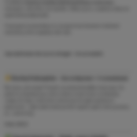
To właśnie
zmysły prowadzą najintensywniejsze scenariusze
–
intuicyjnie, naturalnie, bez wysiłku. Oddaj się im, a zajdziesz dalej niż
wyobraźnia podpowiada
Propozycje te powstały po to, by wyostrzać doznania i budować
atmosferę, która angażuje całe ciało.
Zaprojektowane tak, by nie odciągać – lecz prowadzić.
👂Słuchaj Podszeptów
– Gra erotyczna + 3 scenariusze
Nie wiesz, jak zacząć? Pozwól, że podsuniemy Wam inspirację. Ten
pakiet to zmysłowa gra, która otwiera nowe drzwi i przełamuje
rutynę. Do tego 3 autorskie scenariusze do wykorzystania w
playroomie – tylko jedno hasło potrafi rozpalić ogień, który sprawia,
że… ziemia drży.
Cena: 100 zł