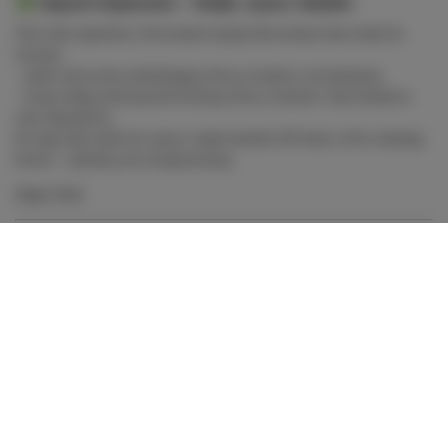
🌿
Zapach Intymności
– Olejki, sauna i światło
Otul ciało zapachem, który budzi zmysły. W zestawie dwa olejki do
masażu:
– jeden cytrusowo-pobudzający, który orzeźwia i energetyzuje,
– drugi ciepły, piżmowy lub drzewny, który rozluźnia i wprowadza w
stan odprężenia.
Do tego dwa olejki do sauny i ciepłe światło LED świec, które zbudują
klimat – subtelny, ale niezapomniany.
Cena: 70 zł
🍓
Smak Pożądania
– Monodesery, owoce, śmietana
Przyjemność ma swój smak. A raczej kilka. Dwa wyjątkowe
monodesery z lokalnej cukierni, które rozpływają się na języku. Do
tego bogata patera owoców (sezonowe miękkie owoce jak truskawki,
maliny, borówki + winogrona, banany, granat i inne), bita śmietana
oraz miód. Idealne do dzielenia się... i do zabawy.
Cena: 150 zł
📸
Pikantne Spojrzenie
– Intymna sesja zdjęciowa