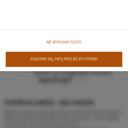
NIE WYRAŻAM ZGODY
ZGADZAM SIĘ, CHCĘ PRZEJŚĆ DO STRONY
Które ze zmysłów chcesz
wyostrzyć?
Dodatkowe pakiety – pięć zmysłów
Niektóre doznania zaczynają się jeszcze zanim cokolwiek się wydarzy.
Wystarczy zapach, miękki błysk światła, dotyk dłoni, smak na języku
czy spojrzenie, które mówi więcej niż słowa.