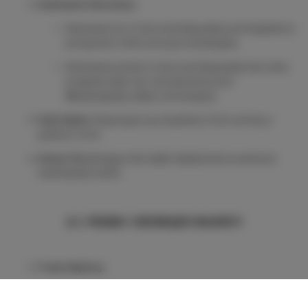
Anulowanie Rezerwacji:
Anulowanie do 14 dni przed datą pobytu jest bezpłatne (z
potrąceniem 10% na koszty transakcyjne).
Anulowanie poniżej 14 dni przed datą pobytu lub w dniu
przyjazdu wiąże się z zatrzymaniem przez
Wynajmującego opłaty rezerwacyjnej.
Doba Najmu:
Rozpoczyna się od godziny 15:00 a kończy o
godzinie 12:00.
Kaucja:
Wynajmujący może żądać wpłaty kaucji na pokrycie
ewentualnych szkód.
§ 3. PRAWA I OBOWIĄZKI NAJEMCY
Prawa Najemcy:
Prawo do korzystania z Lokalu i jego wyposażenia
zgodnie z przeznaczeniem i niniejszym Regulaminem.