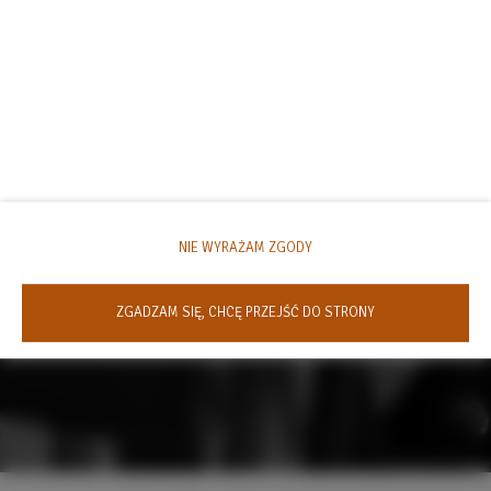
NIE WYRAŻAM ZGODY
ZGADZAM SIĘ, CHCĘ PRZEJŚĆ DO STRONY