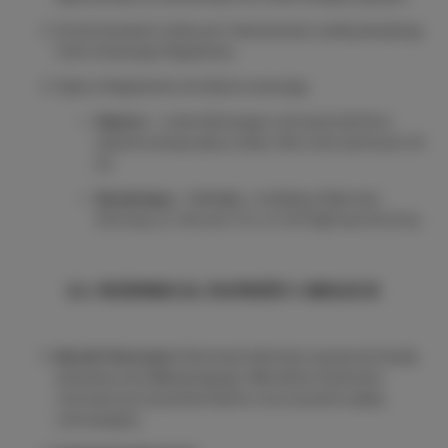
Zarezerwowanie Lokalu jest równoznaczne z pełną akceptacją
treści niniejszego Regulaminu.
Użyte w Regulaminie określenia oznaczają:
Najemca
– osoba dokonująca rezerwacji lub która
zawarła umowę najmu Lokalu. Musi mieć ukończone 18
lat.
Wynajmujący
–
Cartrans
, z siedzibą w Dąbrowie
Górniczej, ul. Tworzeń 170, 41-303 Dąbrowa Górnicza.
§ 2. REZERWACJA, PŁATNOŚCI I ANULACJE
Warunki Rezerwacji:
Rezerwacji dokonuje się poprzez kanały
wskazane przez Wynajmującego. Warunkiem skutecznej
rezerwacji jest jej potwierdzenie oraz uiszczenie opłaty
rezerwacyjnej.