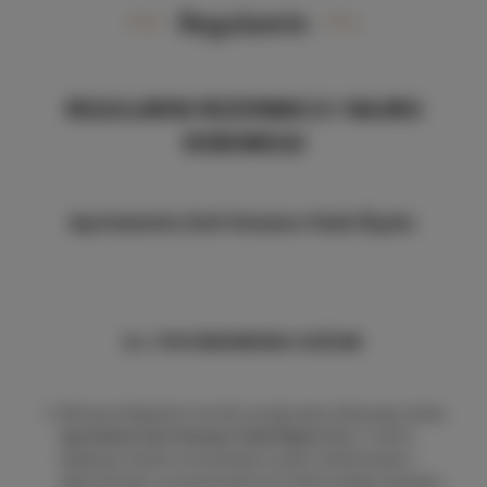
Regulamin
REGULAMIN REZERWACJI I NAJMU
DOBOWEGO
Apartamentu Dark Romance Ruda Śląska
§ 1. POSTANOWIENIA OGÓLNE
Niniejszy Regulamin określa zasady najmu dobowego lokalu
Apartament Dark Romance Ruda Śląska
(dalej "Lokal"),
będącego lokalem mieszkalnym w pełni umeblowanym i
wyposażonym, przeznaczonym do krótkotrwałego wynajmu.